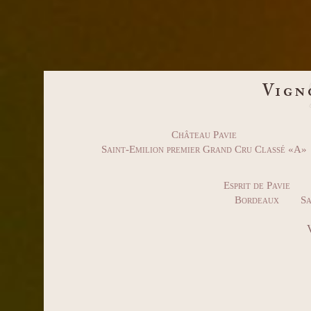
Château Pavie
Saint-Emilion premier Grand Cru Classé «A»
Esprit de Pavie
Bordeaux
Sa